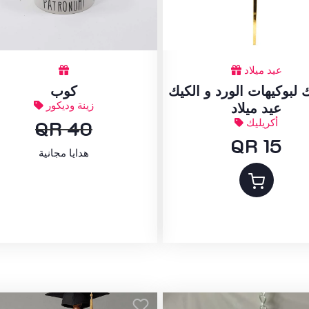
عيد ميلاد
 لبوكيهات الورد و الكيك
كوب
زينة وديكور
عيد ميلاد
أكريليك
QR 40
QR 15
هدايا مجانية