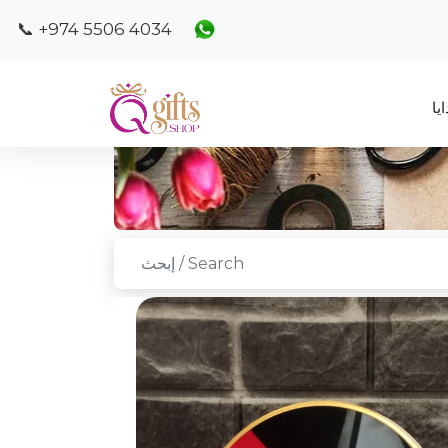
📞 +974 5506 4034
يا