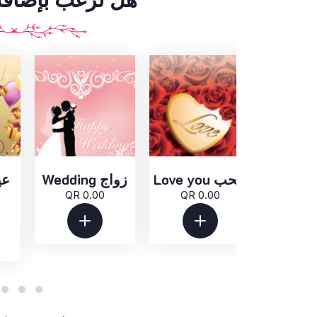
Love you للحب
Wedding زواج
QR 0.00
QR 0.00
QR 