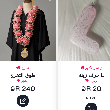
زينة وديكور
تخرج
حرف زينة L
طوق التخرج
ريزن
زهور
QR 240
QR 20
QR 30