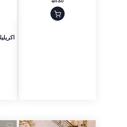
QR 60
اكريليك