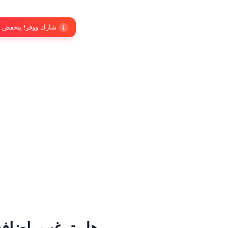
شارك ووفر! ينخفض السعر إلى 41 ريا
هل ترغب بإضافة 