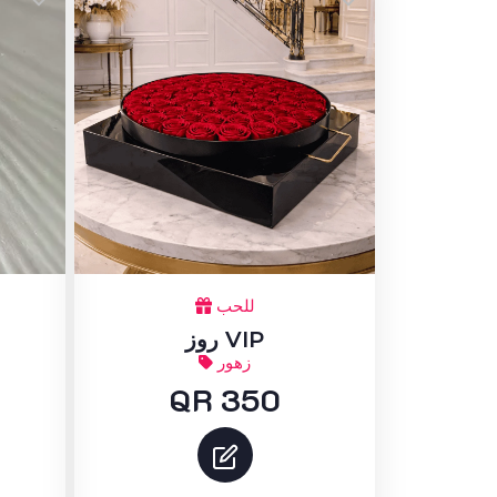
للحب
روز VIP
زهور
QR 350