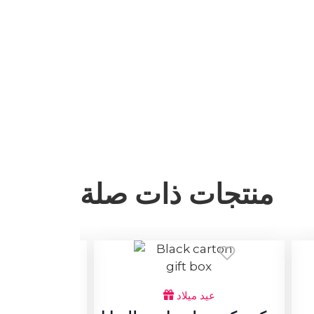
منتجات ذات صلة
لل
عيد ميلاد
تغريسة لل
أكري