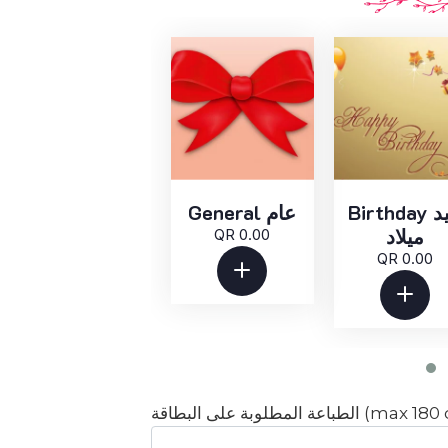
Birthday عيد
General عام
ميلاد
QR 0.00
QR 0.00
ة (max 180 characters):