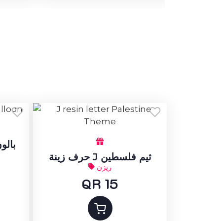
بالو
حرف زينة J ثيم فلسطين
ريزن
QR 15