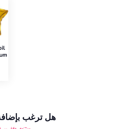
oil
ium
هل ترغب بإضافة 