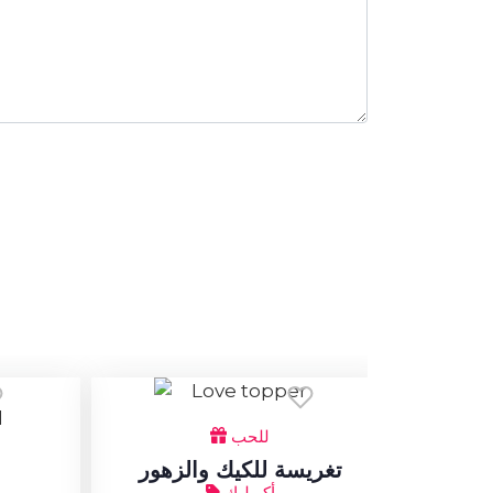
للحب
تغريسة للكيك والزهور
أكريليك