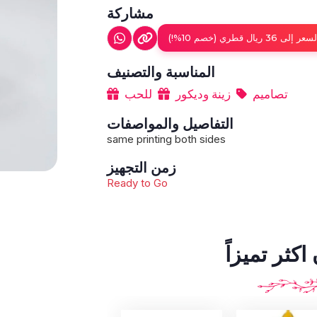
مشاركة
 قطري (خصم 10%!)
المناسبة والتصنيف
تصاميم
زينة وديكور
للحب
التفاصيل والمواصفات
same printing both sides
زمن التجهيز
Ready to Go
كثر تميزاً