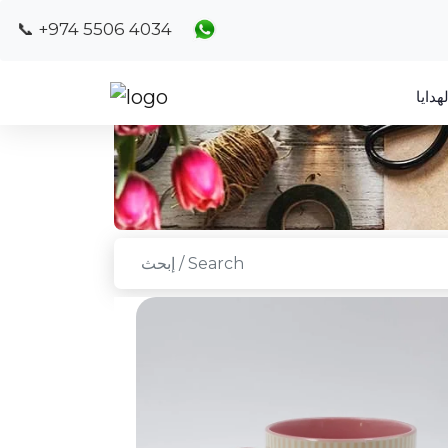
📞 +974 5506 4034
هدايا