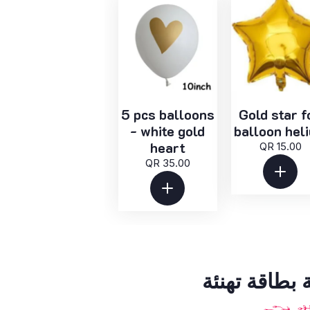
5 pcs balloons
Gold star f
- white gold
balloon hel
heart
QR 15.00
QR 35.00
بطاقة تهنئة