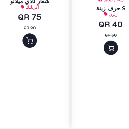
شعار نادي ميلانو
أكريليك
حرف زينة S
ريزن
QR 75
QR 40
QR 90
QR 50