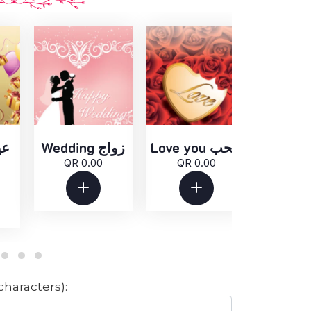
Love you للحب
Wedding زواج
QR 0.00
QR 0.00
QR 
الطباعة المطلوبة على البطاق