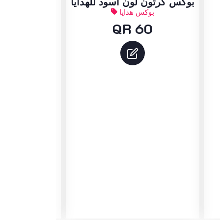
بوكس كرتون لون اسود للهدايا
بوكس هدايا
15
QR 60