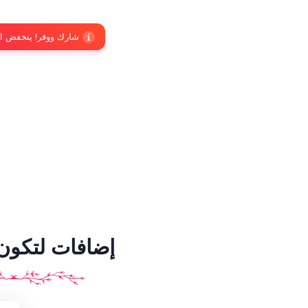
شارك ووفر! ينخفض السعر إلى 36 ريال
إضافات لتكون ا