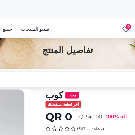
0
فيديو المنتجات
جميع ال
تفاصيل المنتج
كوب
مجانا
آخر قطعة متبقية
QR 0
100% off
QR 40.00
(567 مشاهدات)