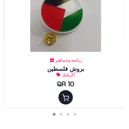
رياضة وجماهير
بروش فلسطين
أكريليك
QR 10