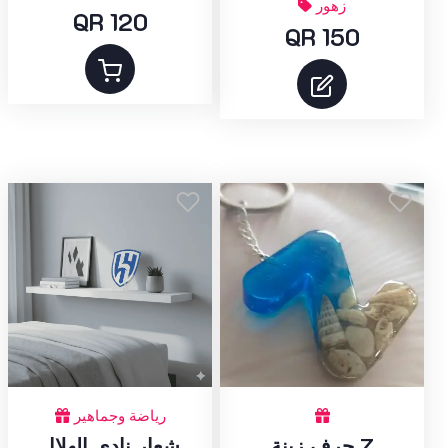
زهور
QR 120
QR 150
رياضة وجماهير
حرف زينة Z
شعار نادي الهلال