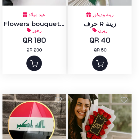
زينة وديكور
عيد ميلاد
حرف R زينة
Flowers bouquet...
ريزن
زهور
QR 180
QR 40
QR 200
QR 50