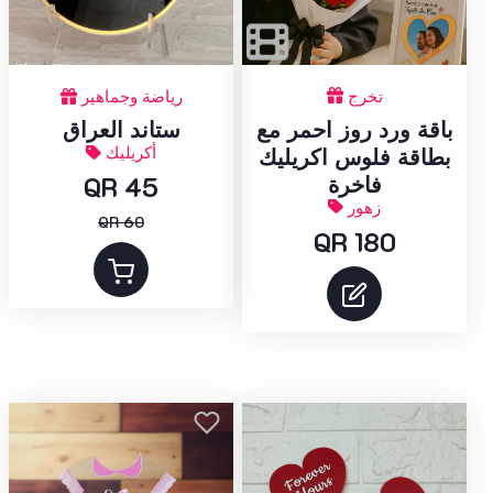
تخرج
رياضة وجماهير
باقة ورد روز احمر مع
ستاند العراق
أكريليك
بطاقة فلوس اكريليك
QR 45
فاخرة
زهور
QR 60
QR 180