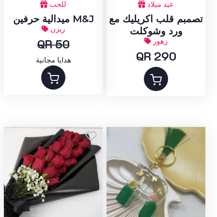
عيد ميلاد
للحب
تصمبم قلب اكريليك مع
ميدالية حرفين M&J
ريزن
ورد وشوكلت
زهور
QR 50
QR 290
هدايا مجانية