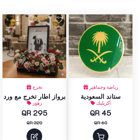
رياضة وجماهير
تخرج
ستاند السعودية
برواز اطار تخرج مع ورد
أكريليك
زهور
QR 45
QR 295
QR 60
QR 320