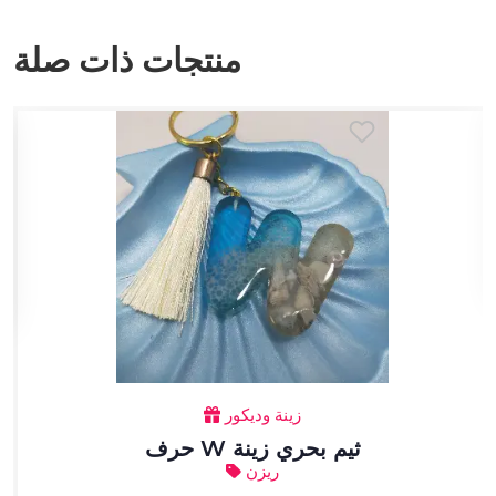
منتجات ذات صلة
زينة وديكور
حرف W ثيم بحري زينة
ريزن