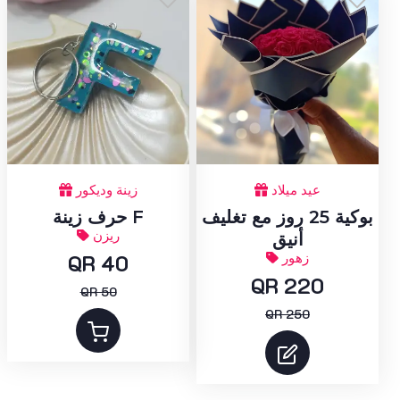
عيد ميلاد
زينة وديكور
بوكية 25 روز مع تغليف
حرف زينة F
ريزن
أنيق
زهور
QR 40
QR 220
QR 50
QR 250