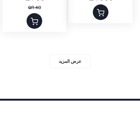
QR 40
عرض المزيد
Help
📞 +974 5506 4034
© 2025 - Q-Gifts.shop all rights reserved.