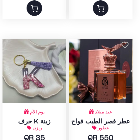
عيد ميلاد
يوم الأم
عطر قصر الطيب فواح
حرف K زينة
عطور
ريزن
QR 35
QR 550