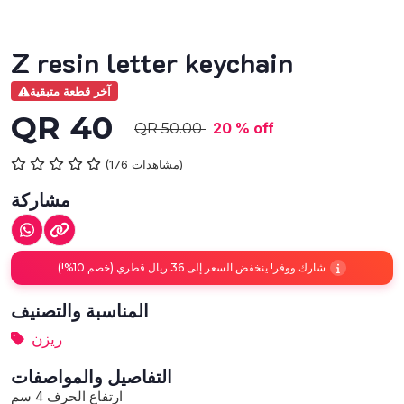
Z resin letter keychain
آخر قطعة متبقية
QR 40
20 % off
QR 50.00
(176 مشاهدات)
مشاركة
شارك ووفر! ينخفض السعر إلى 36 ريال قطري (خصم 10%!)
المناسبة والتصنيف
ريزن
التفاصيل والمواصفات
ارتفاع الحرف 4 سم