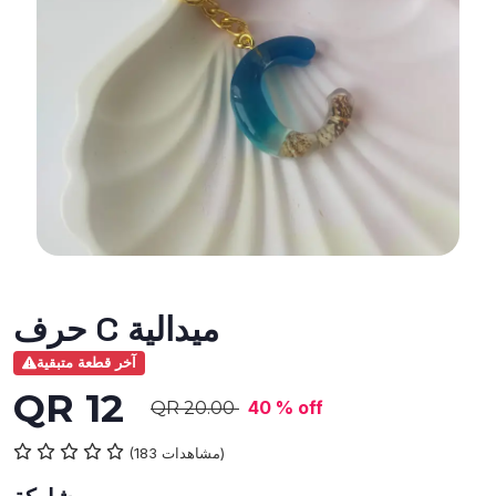
حرف C ميدالية
آخر قطعة متبقية
QR 12
40 % off
QR 20.00
(183 مشاهدات)
مشاركة