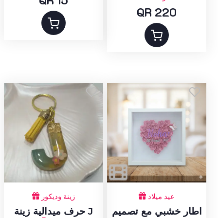
QR 220
عيد ميلاد
زينة وديكور
اطار خشبي مع تصميم
حرف ميدالية زينة J