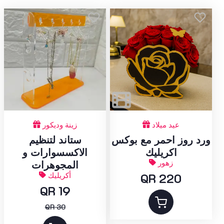
عيد ميلاد
زينة وديكور
ورد روز احمر مع بوكس
ستاند لتنظيم
اكريليك
الاكسسوارات و
زهور
المجوهرات
QR 220
أكريليك
QR 19
QR 30