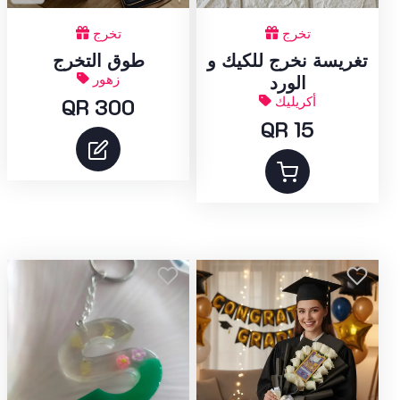
تخرج
تخرج
تغريسة نخرج للكيك و
طوق التخرج
زهور
الورد
أكريليك
QR 300
QR 15