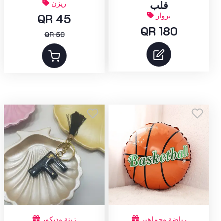
ريزن
قلب
برواز
QR 45
QR 180
QR 50
رياضة وجماهير
زينة وديكور