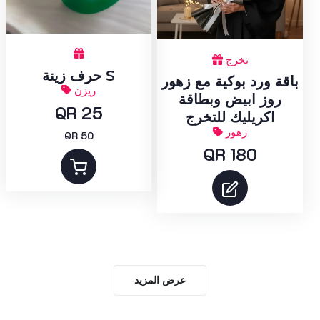
تخرج
حرف زينة S
باقة ورد بوكية مع زهور
ريزن
روز ابيض وبطاقة
QR 25
اكريليك للتخرج
زهور
QR 50
QR 180
عرض المزيد