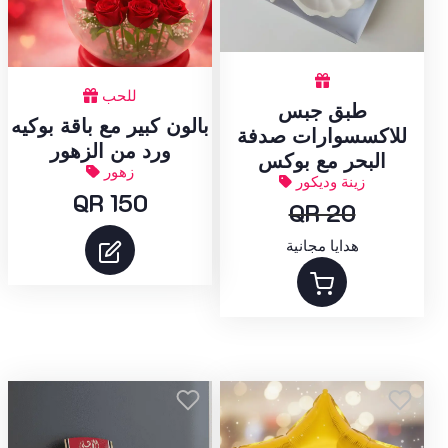
للحب
طبق جبس
بالون كبير مع باقة بوكيه
للاكسسوارات صدفة
ورد من الزهور
البحر مع بوكس
زهور
زينة وديكور
QR 150
QR 20
هدايا مجانية