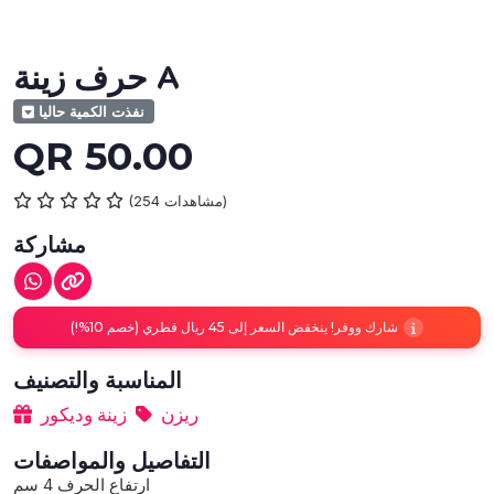
حرف زينة A
نفذت الكمية حاليا
QR 50.00
(254 مشاهدات)
مشاركة
شارك ووفر! ينخفض السعر إلى 45 ريال قطري (خصم 10%!)
المناسبة والتصنيف
ريزن
زينة وديكور
التفاصيل والمواصفات
ارتفاع الحرف 4 سم