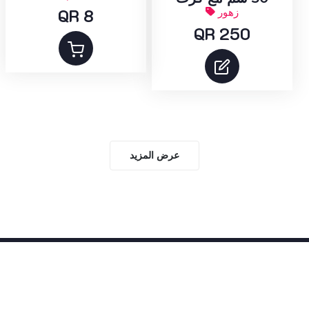
QR 8
زهور
QR 250
عرض المزيد
Help
📞 +974 5506 4034