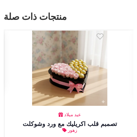
منتجات ذات صلة
عيد ميلاد
تصمبم قلب اكريليك مع ورد وشوكلت
زهور