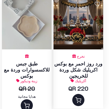
تخرج
ورد روز احمر مع بوكس
طبق جبس
اكريليك شكل وردة
للاكسسوارات وردة مع
للخريجين
بوكس
أكريليك
زينة وديكور
QR 20
QR 220
هدايا مجانية