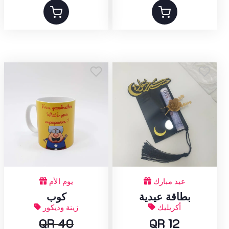
عيد مبارك
يوم الأم
بطاقة عيدية
كوب
أكريليك
زينة وديكور
QR 40
QR 12