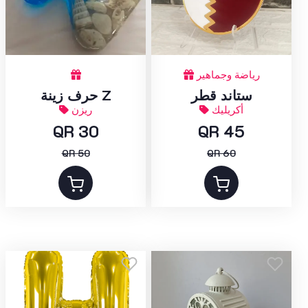
رياضة وجماهير
ستاند قطر
حرف زينة Z
أكريليك
ريزن
QR 30
QR 45
QR 50
QR 60