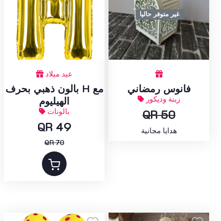
غير متوفر حاليا
عيد ميلاد
فانوس رمضاني
بالون ذهبي بحرف H مع
زينة وديكور
الهيليوم
QR 50
بالونات
QR 49
هدايا مجانية
QR 70