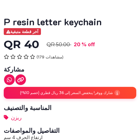
P resin letter keychain
آخر قطعة متبقية
QR 40
20 % off
QR 50.00
(179 مشاهدات)
مشاركة
شارك ووفر! ينخفض السعر إلى 36 ريال قطري (خصم 10%!)
المناسبة والتصنيف
ريزن
التفاصيل والمواصفات
ارتفاع الحرف 4 سم