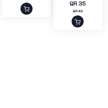
QR 35
QR 40
عرض المزيد
Help
📞 +974 5506 4034