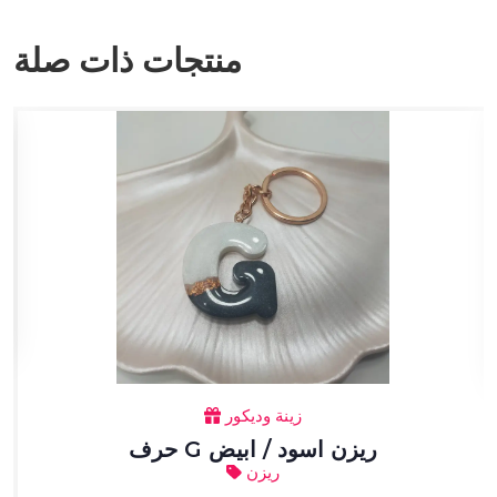
منتجات ذات صلة
زينة وديكور
حرف G ريزن اسود / ابيض
ريزن