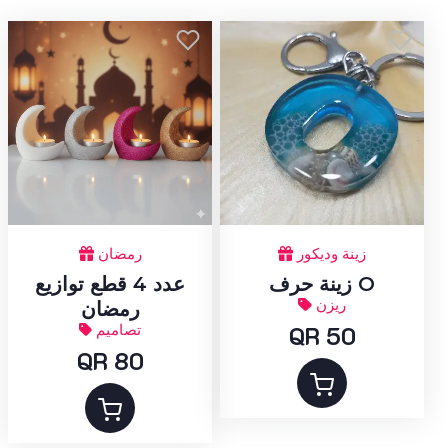
زينة وديكور
رمضان
زينة حرف O
عدد 4 قطع توازيع
ريزن
رمضان
QR 50
تصاميم
QR 80