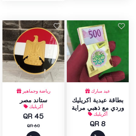
عيد مبارك
رياضة وجماهير
بطاقة عيدية اكريليك
ستاند مصر
أكريليك
وردي مع ذهبي مراية
أكريليك
QR 45
QR 8
QR 60