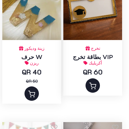
تخرج
زينة وديكور
بطاقة تخرج VIP
حرف W
أكريليك
ريزن
QR 40
QR 60
QR 50