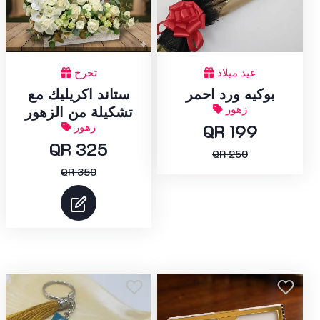
تخرج
عيد ميلاد
ستاند اكريليك مع
بوكيه ورد احمر
زهور
تشكيلة من الزهور
زهور
QR 199
QR 325
QR 250
QR 350