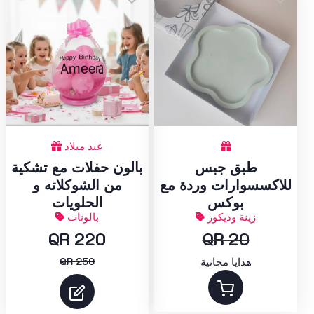
عيد ميلاد
طبق جبس
بالون حفلات مع تشكية
للاكسسوارات وردة مع
من الشوكلاته و
بوكس
الحلويات
زينة وديكور
بالونات
QR 220
QR 20
QR 250
هدايا مجانية