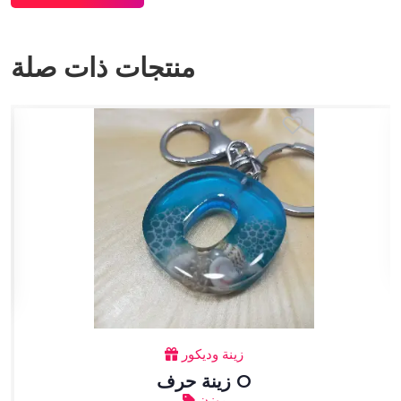
منتجات ذات صلة
زينة وديكور
زينة حرف O
ريزن