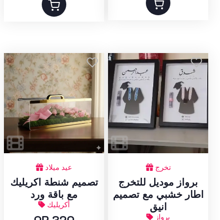
تخرج
عيد ميلاد
برواز موديل للتخرج
تصميم شنطة اكريليك
اطار خشبي مع تصميم
مع باقة ورد
أكريليك
انيق
برواز
QR 329