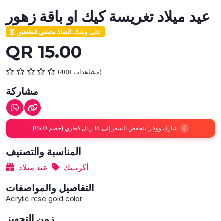
عيد ميلاد تغريسة كيك او باقة زهور
على وشك النفاذ متبقي قطعتين
QR 15.00
(408 مشاهدات)
مشاركة
شارك ووفر! ينخفض السعر إلى 14 ريال قطري (خصم 10%!)
المناسبة والتصنيف
أكريليك
عيد ميلاد
التفاصيل والمواصفات
Acrylic rose gold color
زمن التجهيز