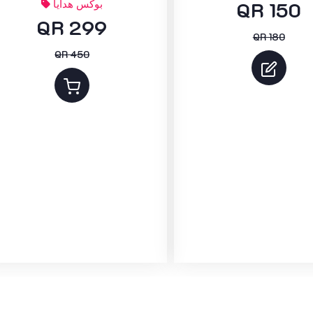
QR 150
بوكس هدايا
QR 299
QR 180
QR 450