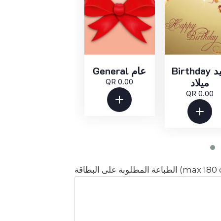
Birthday عيد
General عام
ميلاد
QR 0.00
QR 0.00
ة (max 180 characters):