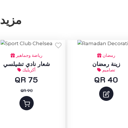
مزيد 
رمضان
رياضة وجماهير
زينة رمضان
شعار نادي تشيلسي
تصاميم
أكريليك
QR 75
QR 40
QR 90