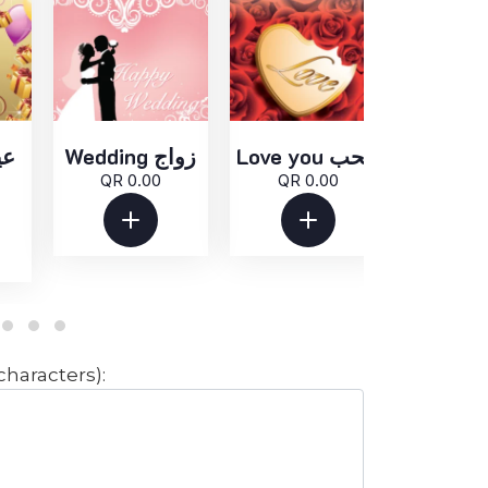
Love you للحب
Wedding زواج
QR 0.00
QR 0.00
QR 
الطباعة المطلوبة على البطاق