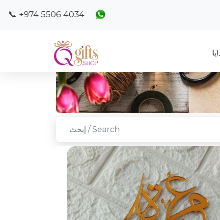
📞 +974 5506 4034
يا