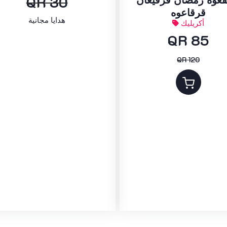
QR 30
قرقاعوه
هدايا مجانية
أكريليك
QR 85
QR 120