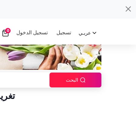
0
تسجيل
تسجيل الدخول
عربـي
البحث
تغري