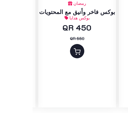
رمضان
يوم ا
بوكس فاخر وأنيق مع المحتويات
بوكية باقة و
بوكس هدايا
زه
150
QR 450
QR 550