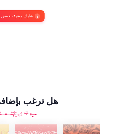
شارك ووفر! ينخفض السعر إلى 14 ريا
هل ترغب بإضافة 