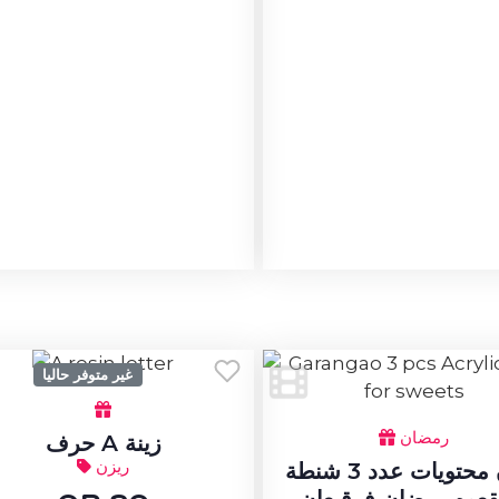
غير متوفر حاليا
رمضان
حرف A زينة
ريزن
بدون محتويات عدد 3 شنطة
قعوه رمضان فرقيعان