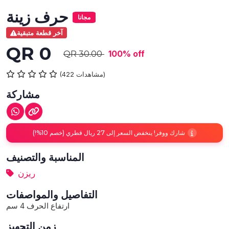
حرف زينة
مجانا
آخر قطعة متبقية
QR 0
100% off
QR 30.00
(422 مشاهدات)
مشاركة
شارك ووفر! ينخفض السعر إلى 27 ريال قطري (خصم 10%!)
المناسبة والتصنيف
ريزن
التفاصيل والمواصفات
ارتفاع الحرف 4 سم
زمن التجهيز