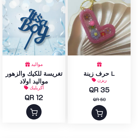
مواليد
حرف زينة L
تغريسة للكيك والزهور
ريزن
مواليد اولاد
QR 35
أكريليك
QR 12
QR 50