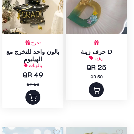
تخرج
حرف زينة D
بالون واحد للتخرج مع
ريزن
الهيليوم
QR 25
بالونات
QR 49
QR 50
QR 60