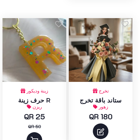
تخرج
زينة وديكور
ستاند باقة تخرج
حرف زينة R
زهور
ريزن
QR 25
QR 180
QR 50