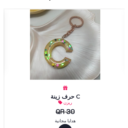
حرف زينة C
ريزن
QR 30
هدايا مجانية