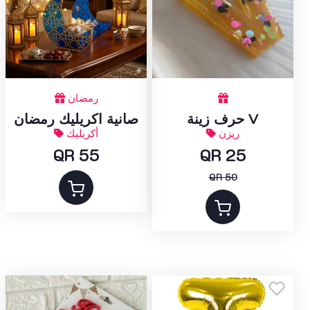
رمضان
حرف زينة V
صانية اكريليك رمضان
ريزن
أكريليك
QR 55
QR 25
QR 50