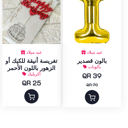
عيد ميلاد
عيد ميلاد
بالون قصدير
تغريسة أنيقة للكيك أو
بالونات
الزهور باللون الأحمر
QR 39
أكريليك
QR 25
QR 70