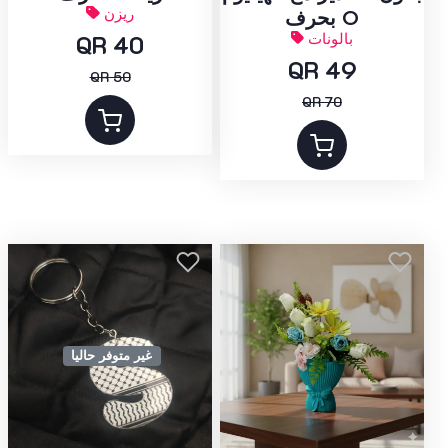
ريزن
بحرف O
بالونات
QR 40
QR 49
QR 50
QR 70
غير متوفر حاليا