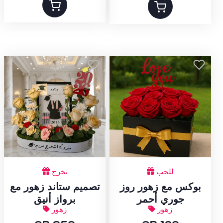
للحب
تخرج
بوكس مع زهور روز
تصميم ستاند زهور مع
جوري أحمر
برواز أنيق
زهور
زهور