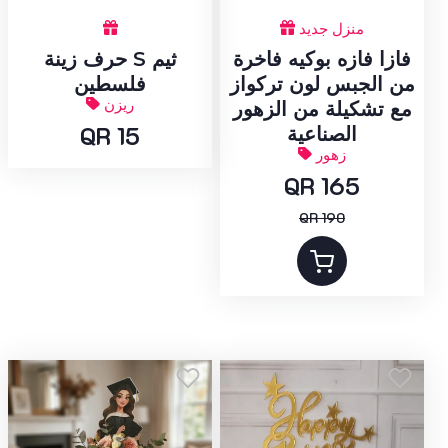
منزل جديد
فازا فازه بوكيه فاخرة
حرف زينة S ثيم
من الجبس لون تركواز
فلسطين
ريزن
مع تشكيلة من الزهور
QR 15
الصناعية
زهور
QR 165
QR 190