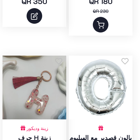
QR 350
QR 180
QR 230
زينة وديكور
بالون قصدير مع الهيليوم
حرف H زينة