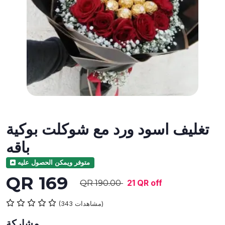
تغليف اسود ورد مع شوكلت بوكية
باقه
متوفر ويمكن الحصول عليه
QR 169
21 QR off
QR 190.00
(343 مشاهدات)
مشاركة