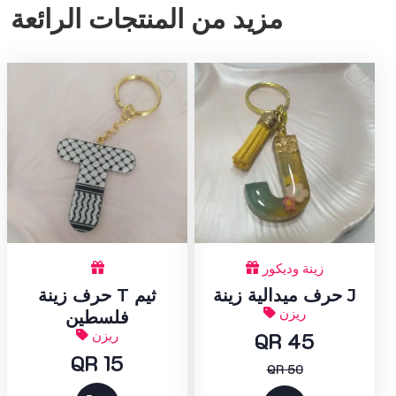
مزيد من المنتجات الرائعة
زينة وديكور
حرف ميدالية زينة J
حرف زينة T ثيم
ريزن
فلسطين
QR 45
ريزن
QR 15
QR 50