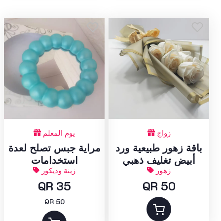
زواج
يوم المعلم
باقة زهور طبيعية ورد
مراية جبس تصلح لعدة
أبيض تغليف ذهبي
استخدامات
زهور
زينة وديكور
QR 35
QR 50
QR 50