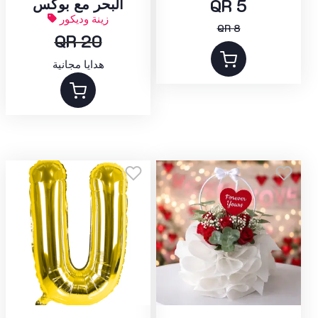
QR 5
البحر مع بوكس
زينة وديكور
QR 8
QR 20
هدايا مجانية