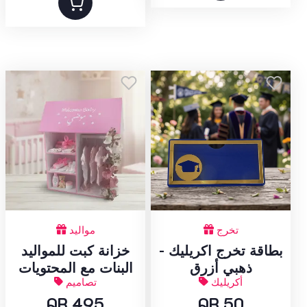
تخرج
مواليد
بطاقة تخرج اكريليك -
خزانة كبت للمواليد
ذهبي أزرق
البنات مع المحتويات
أكريليك
تصاميم
QR 495
QR 50