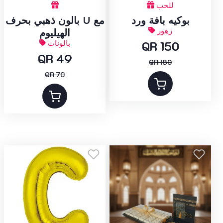
للحب
بوكيه بافة ورد
بالون ذهبي بحرف U مع
زهور
الهيليوم
QR 150
بالونات
QR 49
QR 180
QR 70