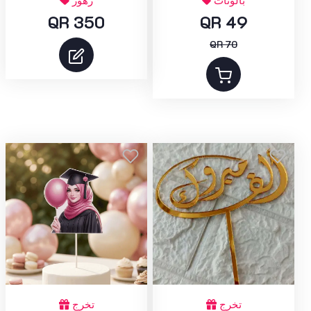
بالونات
زهور
QR 350
QR 49
QR 70
تخرج
تخرج