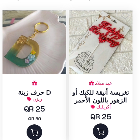
عيد ميلاد
تغريسة أنيقة للكيك أو
حرف زينة D
ريزن
الزهور باللون الأحمر
أكريليك
QR 25
QR 25
QR 50