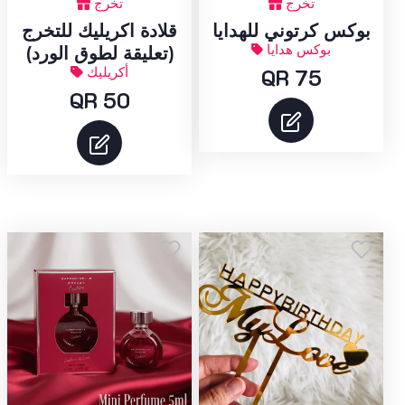
تخرج
تخرج
بوكس كرتوني للهدايا
قلادة اكريليك للتخرج
بوكس هدايا
(تعليقة لطوق الورد)
QR 75
أكريليك
QR 50