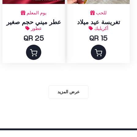
يوم المعلم
للحب
عطر ميني حجم صغير
تغريسة عيد ميلاد
عطور
أكريليك
QR 25
QR 15
عرض المزيد