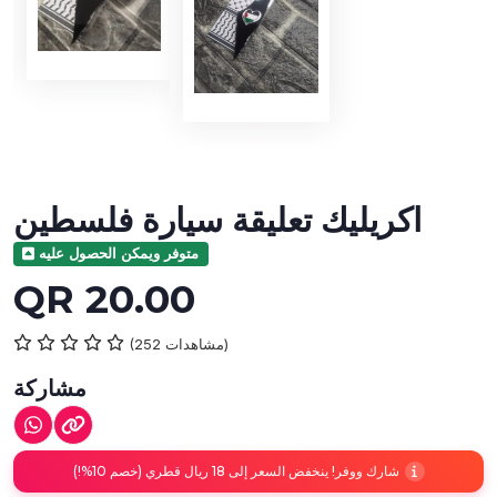
اكريليك تعليقة سيارة فلسطين
متوفر ويمكن الحصول عليه
QR 20.00
(252 مشاهدات)
مشاركة
شارك ووفر! ينخفض السعر إلى 18 ريال قطري (خصم 10%!)