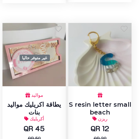
غير متوفر حاليا
مواليد
S resin letter small
يطاقة اكريليك مواليد
beach
بنات
ريزن
أكريليك
QR 45
QR 12
QR 50
QR 20