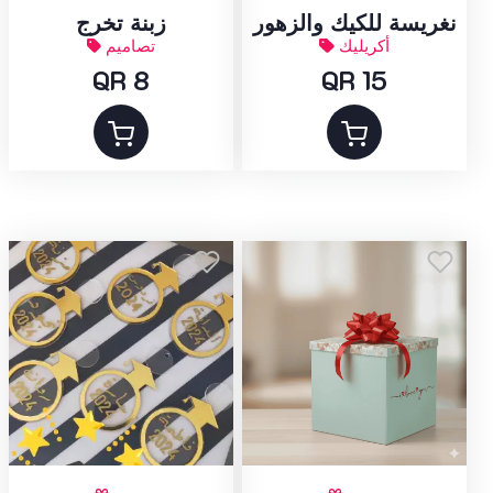
نغريسة للكيك والزهور
زبنة تخرج
أكريليك
تصاميم
QR 8
QR 15