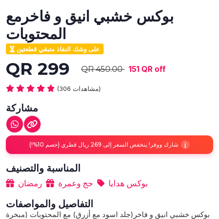
بوكس خشبي انيق و فاخرمع
المحتوبات
على وشك النفاذ متبقي قطعتين
QR 299
151 QR off
QR 450.00
(306 مشاهدات)
مشاركة
شارك ووفر! ينخفض السعر إلى 269 ريال قطري (خصم 10%!)
المناسبة والتصنيف
بوكس هدايا
حج وعمرة
رمضان
التفاصيل والمواصفات
بوكس خشبي انيق و فاخر(جلد اسود مع أزرق) مع المحتوبات (مبخرة