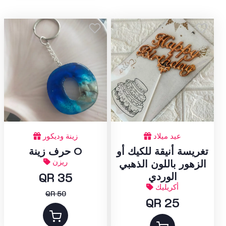
عيد ميلاد
زينة وديكور
تغريسة أنيقة للكيك أو
حرف زينة O
ريزن
الزهور باللون الذهبي
QR 35
الوردي
أكريليك
QR 50
QR 25