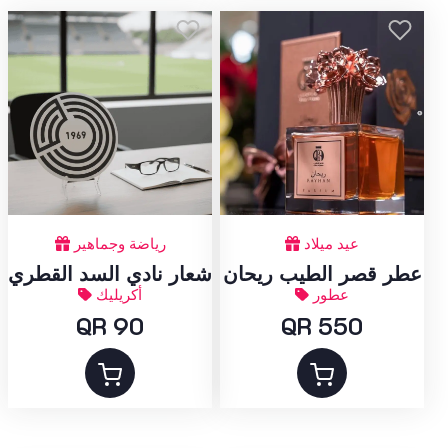
عيد ميلاد
رياضة وجماهير
عطر قصر الطيب ريحان
شعار نادي السد القطري
عطور
أكريليك
QR 90
QR 550