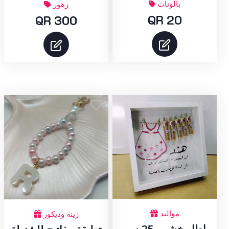
بالونات
زهور
QR 20
QR 300
مواليد
زينة وديكور