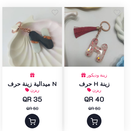
زينة وديكور
حرف H زينة
ميدالية زينة حرف N
ريزن
ريزن
QR 35
QR 40
QR 50
QR 50