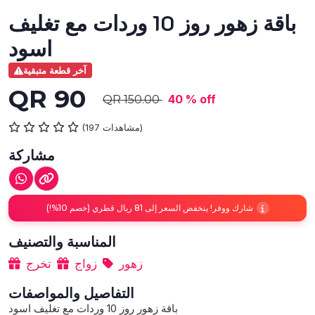
باقة زهور روز 10 وردات مع تغليف
اسود
آخر قطعة متبقية
QR 90
40 % off
QR 150.00
(197 مشاهدات)
مشاركة
شارك ووفر! ينخفض السعر إلى 81 ريال قطري (خصم 10%!)
المناسبة والتصنيف
زهور
زواج
تخرج
التفاصيل والمواصفات
باقة زهور روز 10 وردات مع تغليف اسود