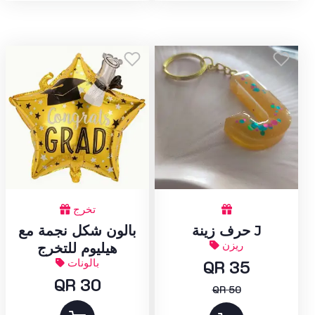
تخرج
حرف زينة J
بالون شكل نجمة مع
ريزن
هيليوم للتخرج
QR 35
بالونات
QR 30
QR 50