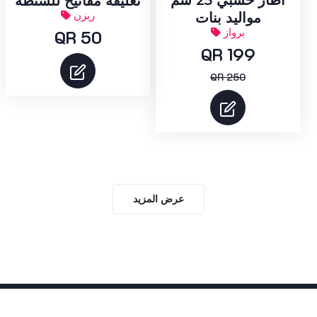
اطار خشبي 25 سم
تعليقة مفاتيح للشنطة
ريزن
مواليد بنات
برواز
QR 50
QR 199
QR 250
عرض المزيد