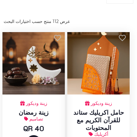
عرض
112
منتج حسب اختيارات البحث
زينة وديكور
زينة وديكور
حامل اكريليك ستاند
زينة رمضان
تصاميم
للقرآن الكريم مع
QR 40
المحتوبات
أكريليك