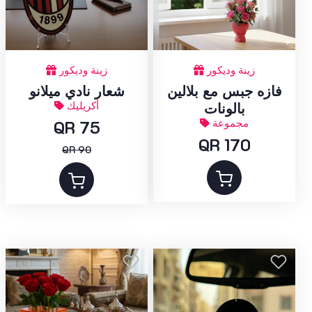
زينة وديكور
زينة وديكور
فازه جبس مع بلالين
شعار نادي ميلانو
أكريليك
بالونات
مجموعة
QR 75
QR 170
QR 90